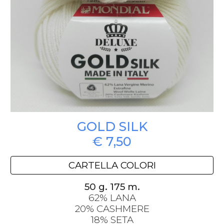
GOLD SILK
€
7
,
5
0
CARTELLA COLORI
50 g. 175 m.
62
% LANA
2
0% CASHMERE
18% SETA