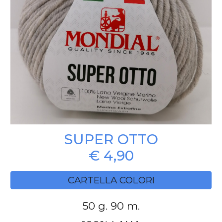
SUPER
OTTO
€
4
,
9
0
CARTELLA COLORI
50 g.
90 m.