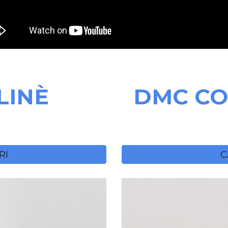
LINÈ
DMC CO
RI
C