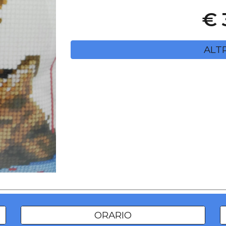
€ 
ALT
ORARIO